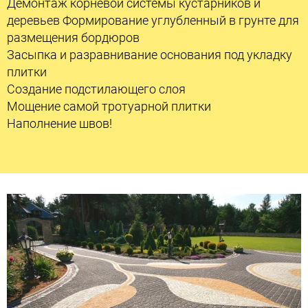
Демонтаж корневой системы кустарников и
деревьев Формирование углубленный в грунте для
размещения бордюров
Засыпка и разравнивание основания под укладку
плитки
Создание подстилающего слоя
Мощение самой тротуарной плитки
Наполнение швов!